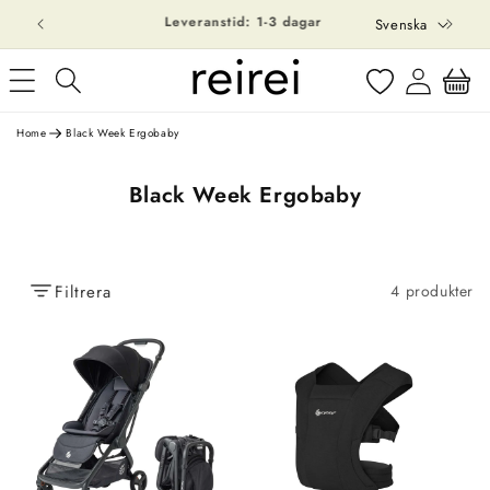
S
vidare
Svenska
till
p
innehåll
Logga
r
Varukorg
in
å
k
Home
Black Week Ergobaby
P
Black Week Ergobaby
r
o
d
Filtrera
4 produkter
u
k
t
s
e
r
i