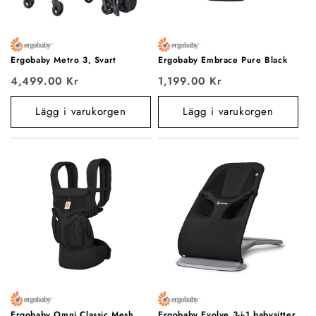
e
:
Ergobaby Metro 3, Svart
Ergobaby Embrace Pure Black
4,499.00 Kr
1,199.00 Kr
Lägg i varukorgen
Lägg i varukorgen
Ergobaby Omni Classic Mesh,
Ergobaby Evolve 3-i-1 babysitter,