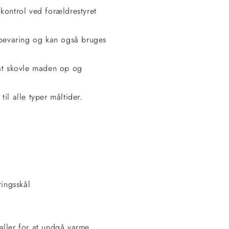
ontrol ved forældrestyret
bevaring og kan også bruges
at skovle maden op og
il alle typer måltider.
ingsskål
aller for at undgå varme