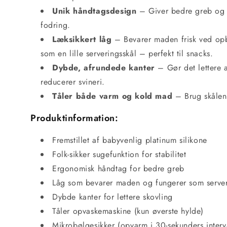
Unik håndtagsdesign
– Giver bedre greb og k
fodring.
Læksikkert låg
– Bevarer maden frisk ved op
som en lille serveringsskål – perfekt til snacks.
Dybde, afrundede kanter
– Gør det lettere 
reducerer svineri.
Tåler både varm og kold mad
– Brug skålen t
Produktinformation:
Fremstillet af babyvenlig platinum silikone
Folk-sikker sugefunktion for stabilitet
Ergonomisk håndtag for bedre greb
Låg som bevarer maden og fungerer som server
Dybde kanter for lettere skovling
Tåler opvaskemaskine (kun øverste hylde)
Mikrobølgesikker (opvarm i 30-sekunders interv