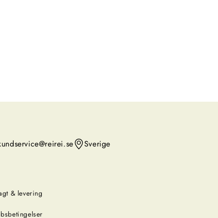
kundservice@reirei.se
Sverige
agt & levering
bsbetingelser