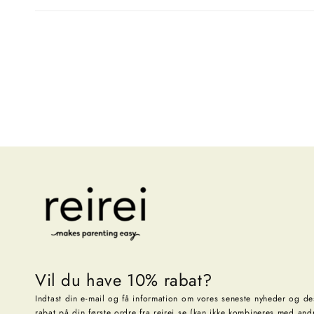
Vil du have 10% rabat?
Indtast din e-mail og få information om vores seneste nyheder og d
rabat på din første ordre fra reirei.se (kan ikke kombineres med and