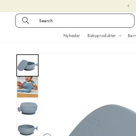
Gå til
indhold
Search
Nyheder
Babyprodukter
Bar
Gå til
produktoplysninger