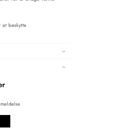
 at beskytte
er
nmeldelse