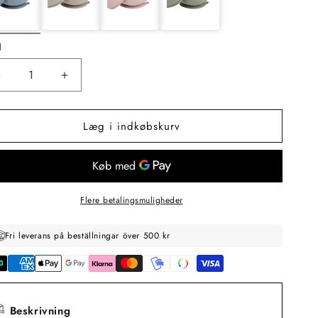
l
Reducer
Øg
antallet
antallet
for
for
Læg i indkøbskurv
b.box
b.box
Madskål
Madskål
med
med
låg
låg
Silikone,
Silikone,
Blå
Blå
Flere betalingsmuligheder
Fri leverans på beställningar över 500 kr
Beskrivning