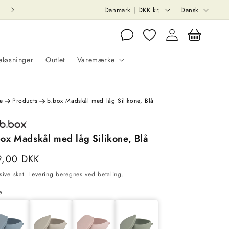
L
S
Leveringstid 3-5 dage
Danmark | DKK kr.
Dansk
a
p
Log
Indkøbskurv
n
r
ind
d
o
eløsninger
Outlet
Varemærke
/
g
o
det
m
e
Products
b.box Madskål med låg Silikone, Blå
r
å
ox Madskål med låg Silikone, Blå
d
ngeligt
rmalpris
9,00 DKK
e
usive skat.
Levering
beregnes ved betaling.
rivisning
e