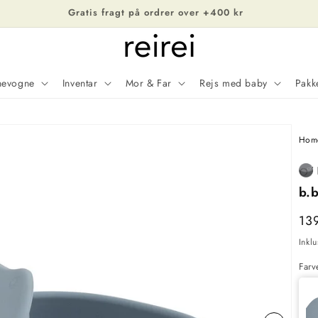
Gratis fragt på ordrer over +400 kr
nevogne
Inventar
Mor & Far
Rejs med baby
Pakk
Bille
Hom
1
er
b.b
nu
tilgæ
No
13
i
Inkl
galle
Farv