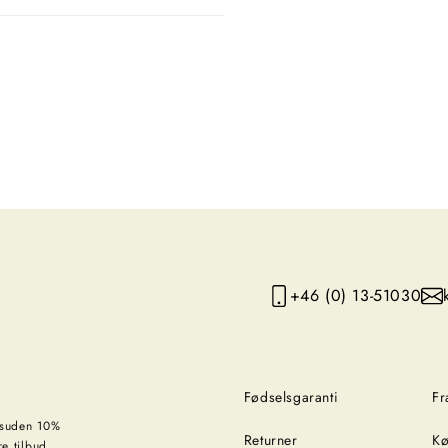
+46 (0) 13-51030
Fødselsgaranti
Fr
esuden 10%
Returner
Kø
re tilbud