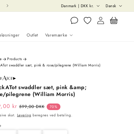
L
S
Danmark | DKK kr.
Dansk
a
p
Log
Indkøbskurv
n
r
ind
d
o
eløsninger
Outlet
Varemærke
/
g
o
det
m
e
Products
ATot swaddler sæt, pink & rose/pilegrene (William Morris)
r
å
d
ckATot swaddler sæt, pink &amp;
ngeligt
e/pilegrene (William Morris)
e
rmalpris
9,00 kr
rivisning
Udsolgt
599,00 DKK
70%
usive skat.
Levering
beregnes ved betaling.
e