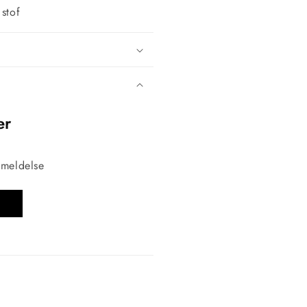
 stof
er
nmeldelse