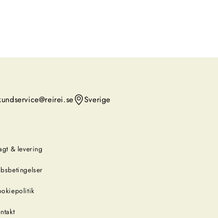
kundservice@reirei.se
Sverige
agt & levering
bsbetingelser
okiepolitik
ntakt