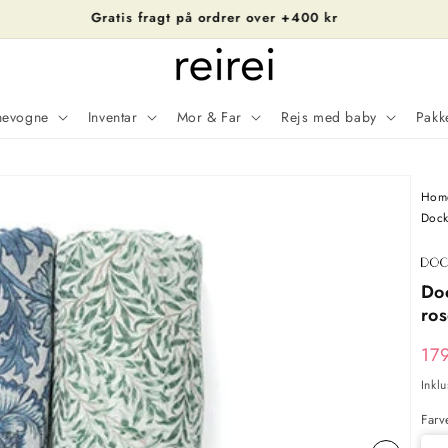
Leveringstid 3-5 dage
nevogne
Inventar
Mor & Far
Rejs med baby
Pakk
Bille
Hom
1
Dock
er
nu
Do
tilgæ
ros
i
No
17
galle
Inkl
Farv