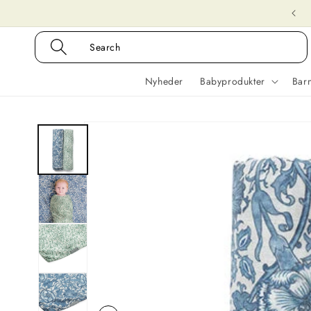
Gå til
Gratis fragt på ordrer over +400 kr
indhold
Search
Nyheder
Babyprodukter
Bar
Gå til
produktoplysninger