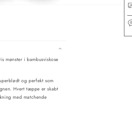
is mønster i bambusviskose
uperblødt og perfekt som
ognen. Hvert tæppe er skabt
tikning med matchende