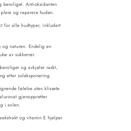
og beroliget. Antioksidanten
å pleie og reparere huden.
 for alle hudtyper, inkludert
g og naturen. Endelig en
tube av sukkerrør.
eroliger og avkjøler raskt,
ng etter soleksponering.
ignende følelse uten klissete
yaluronat gjenoppretter
g i solen.
eekstrakt og vitamin E hjelper