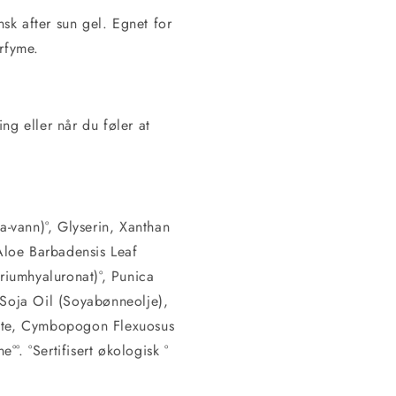
k after sun gel. Egnet for
arfyme.
ng eller når du føler at
-vann)°, Glyserin, Xanthan
Aloe Barbadensis Leaf
iumhyaluronat)°, Punica
e Soja Oil (Soyabønneolje),
nate, Cymbopogon Flexuosus
e°°. °Sertifisert økologisk °