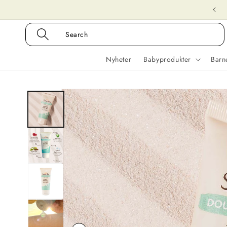
Gå
Gratis frakt på bestillinger over 500 kroner
videre til
innholdet
Search
Nyheter
Babyprodukter
Barn
Hopp til
produktinformasjon