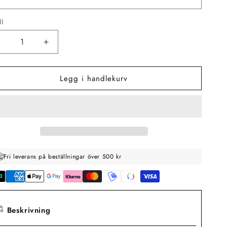
ll
Senk
Øk
antallet
antallet
for
for
Legg i handlekurv
Suntribe
Suntribe
Naturlig
Naturlig
After
After
Sun
Sun
Gel
Gel
Aloe
Aloe
Vera
Vera
(100ml)
(100ml)
Fri leverans på beställningar över 500 kr
Beskrivning