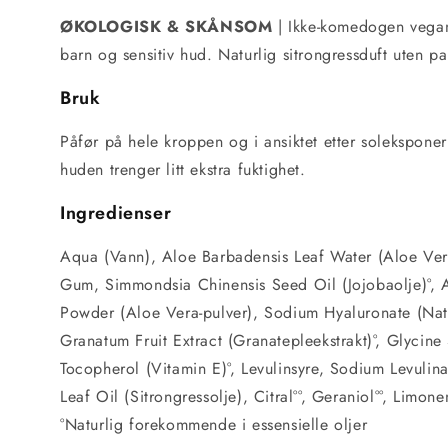
ØKOLOGISK & SKÅNSOM
| Ikke-komedogen vegans
barn og sensitiv hud. Naturlig sitrongressduft uten p
Bruk
Påfør på hele kroppen og i ansiktet etter soleksponeri
huden trenger litt ekstra fuktighet.
Ingredienser
Aqua (Vann), Aloe Barbadensis Leaf Water (Aloe Vera
Gum, Simmondsia Chinensis Seed Oil (Jojobaolje)°, 
Powder (Aloe Vera-pulver), Sodium Hyaluronate (Natr
Granatum Fruit Extract (Granatepleekstrakt)°, Glycin
Tocopherol (Vitamin E)°, Levulinsyre, Sodium Levuli
Leaf Oil (Sitrongressolje), Citral°°, Geraniol°°, Limonen
°Naturlig forekommende i essensielle oljer