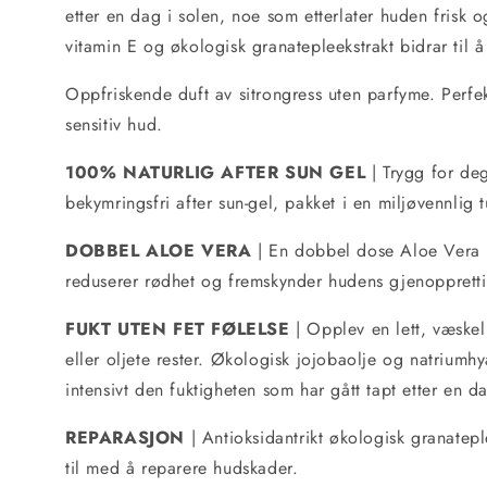
etter en dag i solen, noe som etterlater huden frisk 
vitamin E og økologisk granatepleekstrakt bidrar til 
Oppfriskende duft av sitrongress uten parfyme. Perfekt
sensitiv hud.
100% NATURLIG AFTER SUN GEL
| Trygg for de
bekymringsfri after sun-gel, pakket i en miljøvennlig 
DOBBEL ALOE VERA
| En dobbel dose Aloe Vera b
reduserer rødhet og fremskynder hudens gjenoppretti
FUKT UTEN FET FØLELSE
| Opplev en lett, væskel
eller oljete rester. Økologisk jojobaolje og natriumh
intensivt den fuktigheten som har gått tapt etter en da
REPARASJON
| Antioksidantrikt økologisk granatepl
til med å reparere hudskader.