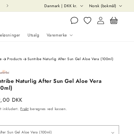
L
S
Danmark | DKK kr.
Norsk (bokmål)
a
p
Handlekurv
n
r
Logg
inn
d
å
eløsninger
Utsalg
Varemerke
/
k
r
e
e
Products
Suntribe Naturlig After Sun Gel Aloe Vera (100ml)
g
i
tribe Naturlig After Sun Gel Aloe Vera
o
00ml)
engelig
n
lig
9,00 DKK
rivisning
s
ft inkludert.
Frakt
beregnes ved kassen.