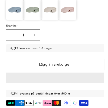
Kvantitet
Minska
Öka
kvantitet
kvantitet
för
för
Få leverans inom 1-3 dagar
b.box
b.box
Tallrik
Tallrik
med
med
Lägg i varukorgen
lock
lock
Silikon,
Silikon,
Latte
Latte
Fri leverans på beställningar över 500 kr