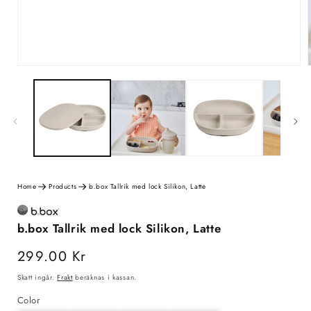
Home
Products
b.box Tallrik med lock Silikon, Latte
b.box Tallrik med lock Silikon, Latte
Ordinarie
299.00 Kr
pris
Skatt ingår.
Frakt
beräknas i kassan.
Color