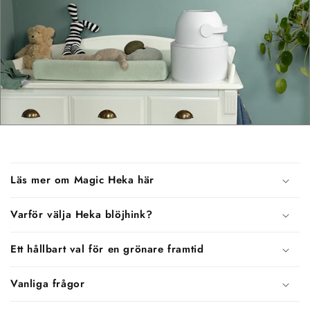
I
Läs mer om Magic Heka här
n
n
Varför välja Heka blöjhink?
e
h
Ett hållbart val för en grönare framtid
å
l
Vanliga frågor
l