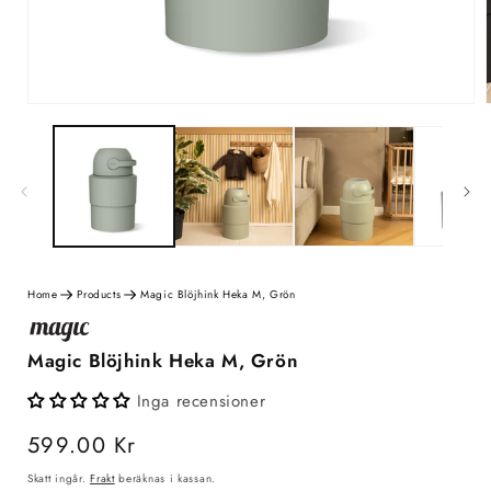
Home
Products
Magic Blöjhink Heka M, Grön
Magic Blöjhink Heka M, Grön
Inga recensioner
Ordinarie
599.00 Kr
pris
Skatt ingår.
Frakt
beräknas i kassan.