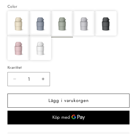
Color
Kvantitet
Minska
Öka
kvantitet
kvantitet
för
för
Lägg i varukorgen
Magic
Magic
Blöjhink
Blöjhink
Heka
Heka
M,
M,
Grön
Grön