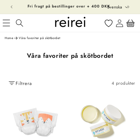
S
vidare
 DKK
Svenska
till
p
innehåll
Logga
r
Varukorg
in
å
k
Home
Våra favoriter på skötbordet
P
Våra favoriter på skötbordet
r
o
d
Filtrera
4 produkter
u
k
t
s
e
r
i